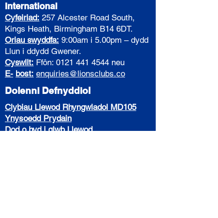
International
Cyfeiriad:
257 Alcester Road South,
Kings Heath, Birmingham B14 6DT.
Oriau swyddfa:
9:00am i 5.00pm – dydd
Llun i ddydd Gwener.
Cyswllt:
Ffôn:
0121 441 4544
neu
E-
bost:
enquiries@lionsclubs.co
Dolenni Defnyddiol
Clybiau Llewod Rhyngwladol MD105
Ynysoedd Prydain
Dod o hyd i glwb Llewod
Preifatrwydd a Chwcis
Telerau ac Amodau
District Officers
Administration
Cabinet
Data
Protection
CIO & Gift Aiding
Health & Safety
Resources
Insurance
Policies
PR
Resources
Social Media Resources
IT
Resources
Vulnerable Persons
District