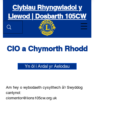
Clybiau Rhyngwladol y
Llewod | Dosbarth 105CW
CIO a Chymorth Rhodd
Yn ôl i Ardal yr Aelodau
Am fwy o wybodaeth cysylltwch â’r Swyddog
canlynol:
ciomentor@lions105cw.org.uk