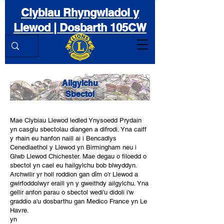
Clybiau Rhyngwladol y
Llewod | Dosbarth 105CW
Ailgylchu
Sbectol
Mae Clybiau Llewod ledled Ynysoedd Prydain
yn casglu sbectolau diangen a difrodi. Yna caiff
y rhain eu hanfon naill ai i Bencadlys
Cenedlaethol y Llewod yn Birmingham neu i
Glwb Llewod Chichester. Mae degau o filoedd o
sbectol yn cael eu hailgylchu bob blwyddyn.
Archwilir yr holl roddion gan dîm o'r Llewod a
gwirfoddolwyr eraill yn y gweithdy ailgylchu. Yna
gellir anfon parau o sbectol wedi'u didoli i'w
graddio a'u dosbarthu gan Medico France yn Le
Havre.
yn