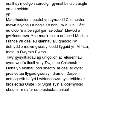
eraill sy'n ddigon caredig i gynnal biniau casglu
yn eu heiddo.
yn
Mae rhoddion sbectol yn cyrraedd Chichester
mewn blychau a bagiau o bob lliw a llun. Cânt
eu didoli'n arbenigol gan aelodau'r Llewod a
gwirfoddolwyr. Yna mae'r rhai a anfonir i Medico
France yn cael eu glanhau a'u graddio i'w
defnyddio mewn gwersylloedd llygaid yn Affrica,
India, a Dwyrain Ewrop.
Trwy gysylltiadau ag unigolion ac elusennau
sydd wedi'u lleoli yn y DU, mae Chichester
Lions yn sicrhau bod sbectol ar gael ar gyfer
prosiectau llygaid-gwersyll dramor. Darperir
cefnogaeth hefyd i wirfoddolwyr sy'n teithio ar
brosiectau
Unite For Sight
sy'n ailddefnyddio
sbectol ar gyfer eu prosiectau unigol.
Bob blwyddyn mae dros 300,000 o barau o
sbectol yn cael eu hanfon i Medico France. Yn
wir, mae rhoddion gan Glybiau Llewod y DU, a
ailgylchwyd trwy Chichester, yn cyfrif am fwy na
hanner cyfanswm y sbectolau a brosesir gan
Medico France.
yn
Mae'r Llewod yn ddiolchgar i Fraser Freight o