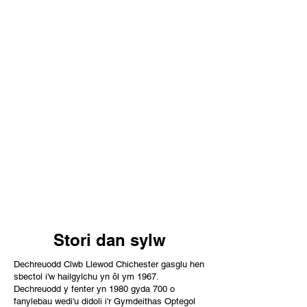
Stori dan sylw
Dechreuodd Clwb Llewod Chichester gasglu hen
sbectol i'w hailgylchu yn ôl ym 1967.
Dechreuodd y fenter yn 1980 gyda 700 o
fanylebau wedi'u didoli i'r Gymdeithas Optegol