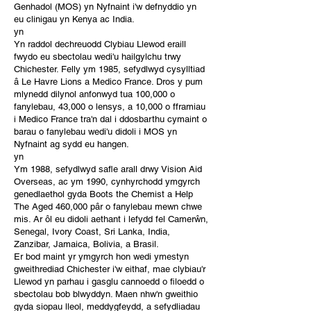
Genhadol (MOS) yn Nyfnaint i'w defnyddio yn
eu clinigau yn Kenya ac India.
yn
Yn raddol dechreuodd Clybiau Llewod eraill
fwydo eu sbectolau wedi'u hailgylchu trwy
Chichester. Felly ym 1985, sefydlwyd cysylltiad
â Le Havre Lions a Medico France. Dros y pum
mlynedd dilynol anfonwyd tua 100,000 o
fanylebau, 43,000 o lensys, a 10,000 o fframiau
i Medico France tra'n dal i ddosbarthu cymaint o
barau o fanylebau wedi'u didoli i MOS yn
Nyfnaint ag sydd eu hangen.
yn
Ym 1988, sefydlwyd safle arall drwy Vision Aid
Overseas, ac ym 1990, cynhyrchodd ymgyrch
genedlaethol gyda Boots the Chemist a Help
The Aged 460,000 pâr o fanylebau mewn chwe
mis. Ar ôl eu didoli aethant i lefydd fel Camerŵn,
Senegal, Ivory Coast, Sri Lanka, India,
Zanzibar, Jamaica, Bolivia, a Brasil.
Er bod maint yr ymgyrch hon wedi ymestyn
gweithrediad Chichester i'w eithaf, mae clybiau'r
Llewod yn parhau i gasglu cannoedd o filoedd o
sbectolau bob blwyddyn. Maen nhw'n gweithio
gyda siopau lleol, meddygfeydd, a sefydliadau