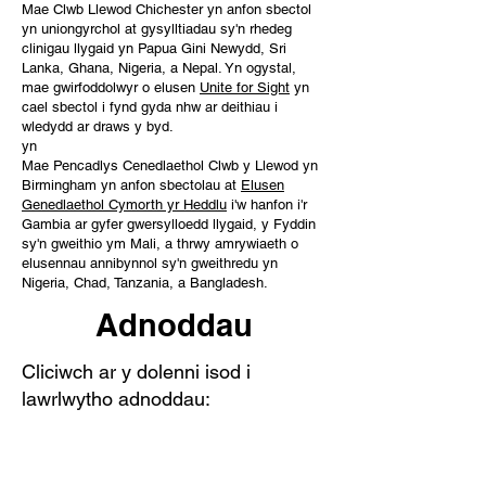
Mae Clwb Llewod Chichester yn anfon sbectol
yn uniongyrchol at gysylltiadau sy'n rhedeg
clinigau llygaid yn Papua Gini Newydd, Sri
Lanka, Ghana, Nigeria, a Nepal. Yn ogystal,
mae gwirfoddolwyr o elusen
Unite for Sight
yn
cael sbectol i fynd gyda nhw ar deithiau i
wledydd ar draws y byd.
yn
Mae Pencadlys Cenedlaethol Clwb y Llewod yn
Birmingham yn anfon sbectolau at
Elusen
Genedlaethol Cymorth yr Heddlu
i'w hanfon i'r
Gambia ar gyfer gwersylloedd llygaid, y Fyddin
sy'n gweithio ym Mali, a thrwy amrywiaeth o
elusennau annibynnol sy'n gweithredu yn
Nigeria, Chad, Tanzania, a Bangladesh.
Adnoddau
Cliciwch ar y dolenni isod i
lawrlwytho adnoddau: